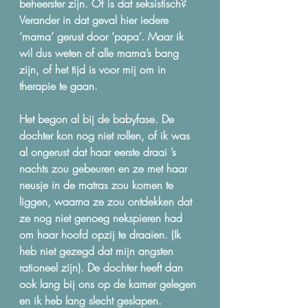
beheerster zijn. Of is dat seksistisch? 
Verander in dat geval hier iedere 
‘mama’ gerust door ‘papa’. Maar ik 
wil dus weten of alle mama’s bang 
zijn, of het tijd is voor mij om in 
therapie te gaan.
Het begon al bij de babyfase. De 
dochter kon nog niet rollen, of ik was 
al ongerust dat haar eerste draai ’s 
nachts zou gebeuren en ze met haar 
neusje in de matras zou komen te 
liggen, waarna ze zou ontdekken dat 
ze nog niet genoeg nekspieren had 
om haar hoofd opzij te draaien. (Ik 
heb niet gezegd dat mijn angsten 
rationeel zijn). De dochter heeft dan 
ook lang bij ons op de kamer gelegen 
en ik heb lang slecht geslapen.