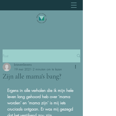
Post
brievenlievens
19 mei 2021
2 minuten om te lezen
Zijn alle mama's bang?
Ergens in alle verhalen die ik mijn hele 
leven lang gehoord heb over ‘mama 
worden’ en ‘mama zijn’ is mij iets 
cruciaals ontgaan. Er was mij gezegd 
dat het verrijkend zou zijn, 