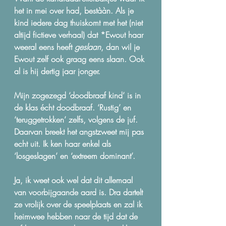
het in mei over had, bestààn. Als je 
kind iedere dag thuiskomt met het (niet 
altijd fictieve verhaal) dat *Ewout haar 
weeral eens heeft 
geslaan
, dan wil je 
Ewout zelf ook graag eens slaan. Ook 
al is hij dertig jaar jonger.
Mijn zogezegd ‘doodbraaf kind’ is in 
de klas écht doodbraaf. ‘Rustig’ en 
‘teruggetrokken’ zelfs, volgens de juf. 
Daarvan breekt het angstzweet mij pas 
echt uit. Ik ken haar enkel als 
‘losgeslagen’ en ‘extreem dominant’.
Ja, ik weet ook wel dat dit allemaal 
van voorbijgaande aard is. Dra dartelt 
ze vrolijk over de speelplaats en zal ik 
heimwee hebben naar de tijd dat de 