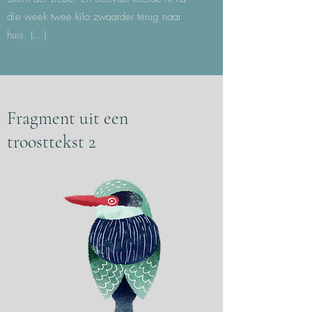
die week twee kilo zwaarder terug naar
huis. (...)
Fragment uit een
troosttekst 2