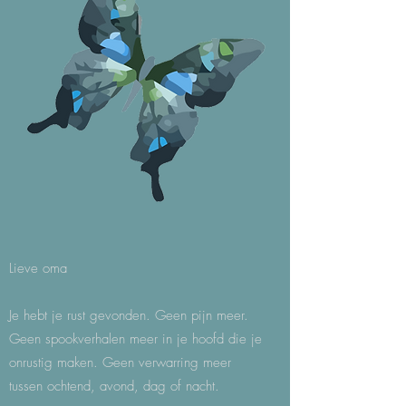
Lieve oma
Je hebt je rust gevonden. Geen pijn meer.
Geen spookverhalen meer in je hoofd die je
onrustig maken. Geen verwarring meer
tussen ochtend, avond, dag of nacht.