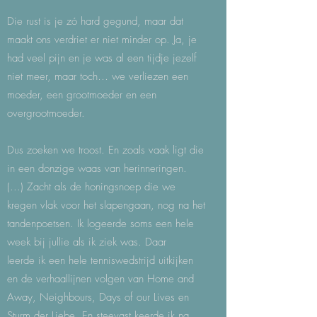
Die rust is je zó hard gegund, maar dat
maakt ons verdriet er niet minder op. Ja, je
had veel pijn en je was al een tijdje jezelf
niet meer, maar toch… we verliezen een
moeder, een grootmoeder en een
overgrootmoeder.
Dus zoeken we troost. En zoals vaak ligt die
in een donzige waas van herinneringen.
(...) Zacht als de honingsnoep die we
kregen vlak voor het slapengaan, nog na het
tandenpoetsen. Ik logeerde soms een hele
week bij jullie als ik ziek was. Daar
leerde ik een hele tenniswedstrijd uitkijken
en de verhaallijnen volgen van Home and
Away, Neighbours, Days of our Lives en
Sturm der Liebe. En steevast keerde ik na