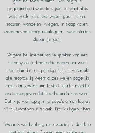
geef het twee minuten. Dan begin je
gegarandeerd weer te krijsen en gaat alles
weer zoals het al zes weken gaat: huilen,
troosten, wandelen, wiegen, in slaap vallen,
extreem voorzichtig neerleggen, twee minuten
slapen (repeat).
Volgens het internet kan je spreken van een
huilbaby als je kindje drie dagen per week
meer dan drie uur per dag huilt. Jij verbreekt
alle records. Jij weent al zes weken dagelijks
meer dan zestien uur. Ik vind het niet moeilijk
om toe te geven dat ik er horendol van word.
Dat ik je wanhopig in je papa's armen leg als
hij thuiskomt van zijn werk. Dat ik uitgeput ben.
Waar ik wel heel erg mee worstel, is dat ik je
niet kan helpen. En een resem dokters en