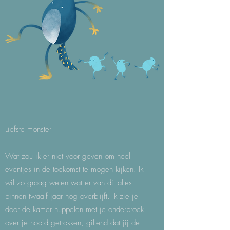
Liefste monster
Wat zou ik er niet voor geven om heel
eventjes in de toekomst te mogen kijken. Ik
wil zo graag weten wat er van dit alles
binnen twaalf jaar nog overblijft. Ik zie je
door de kamer huppelen met je onderbroek
over je hoofd getrokken, gillend dat jij de