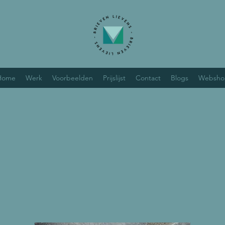
Home
Werk
Voorbeelden
Prijslijst
Contact
Blogs
Websho