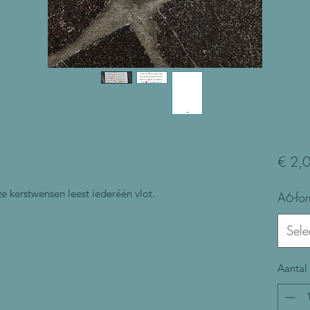
€ 2,
ze kerstwensen leest iederéén vlot.
A6-fo
Sele
Aantal